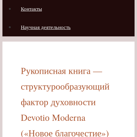
Контакты
Научная деятельность
Рукописная книга —
структурообразующий
фактор духовности
Devotiо Moderna
(«Новое благочестие»)