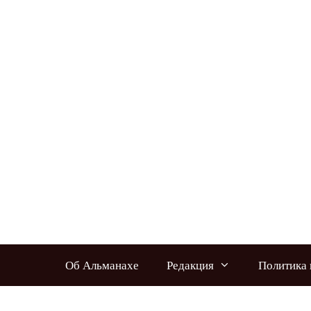
Перейти
к
содержимому
Об Альманахе
Редакция
Политика 