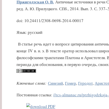
Пржигодзская О. В.
Античные источники в речи Се
ред. А. Ю. Прилуцкого. СПб., 2014. Вып. 3. С. 337–
doi: 10.24411/2308-0698-2014-00017
Язык: русский
В статье речь идет о вопросе цитирования античн
конце IV в. н. э. В тексте оратор использовал широ
философскими трактатами Платона и Аристотеля. 
периода для обоснования, в первую очередь, свои
Ключевые слова:
Синезий
,
Гомер
,
Геродот
,
Аристо
Постоянная ссылка:
//rcs-almanac.ru/przhigodzkaja