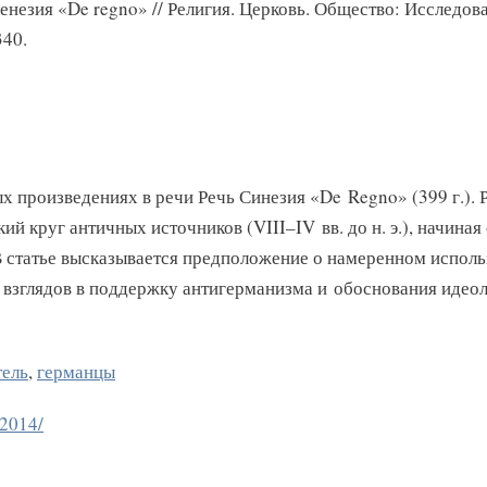
незия «De regno» // Религия. Церковь. Общество: Исследова
340.
ых произведениях в речи Речь Синезия «De Regno» (399 г.)
кий круг античных источников (VIII–IV вв. до н. э.), начиная
В статье высказывается предположение о намеренном исполь
х взглядов в поддержку антигерманизма и обоснования идео
тель
,
германцы
-2014/