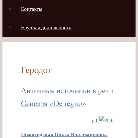
Контакты
Научная деятельность
Геродот
Античные источники в речи
Сенезия «De regno»
pdf
Пржигодзкая Ольга Владимировна
,