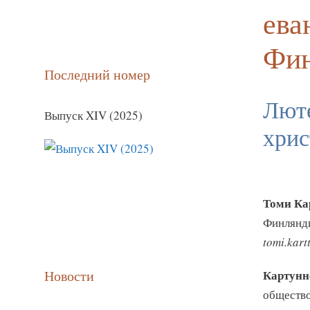
ева
Фин
Последний номер
Люте
Выпуск XIV (2025)
хрис
Томи Ка
Финляндии
tomi.kart
Новости
Картунн
общество