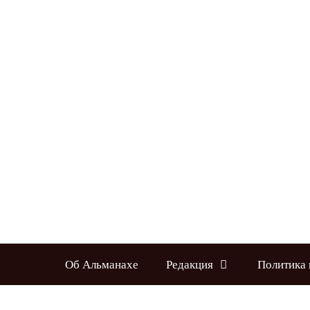
Перейти
к
содержимому
Об Альманахе
Редакция
Политика 