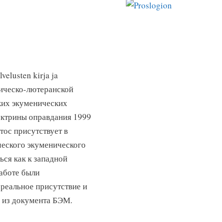
elusten kirja ja
лическо-лютеранской
аких экуменических
октрины оправдания 1999
ос присутствует в
ческого экуменического
ься как к западной
работе были
 реальное присутствие и
ы из документа БЭМ.