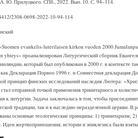
А. Ю. Прилуцкого. СПб., 2022. Вып. 10. С. 94–114.
24412/2308-0698-2022-10-94-114
нский
«Suomen evankelis-luterilaisen kirkon vuoden 2000 Jumalanpalv
yjen yhteys» проанализирован Литургический сборник Еванге
инляндии, который был опубликован в 2000 г. в контексте т
 как Декларация Порвоо 1996 г. и Совместная декларация Д
ной принцип финских исследований наследия Лютера: «Христ
 стал отправной точкой применения тринитарного и холисти
ия к литургии. Задача заключалась в том, чтобы присоединит
еской традиции, так и к наследию неразделенной церкви. В 
ваны основные теологические принципы: 1) тринитаризм; 2)
г. Идеи жертвоприношения, истории и эпиклезиса были взят