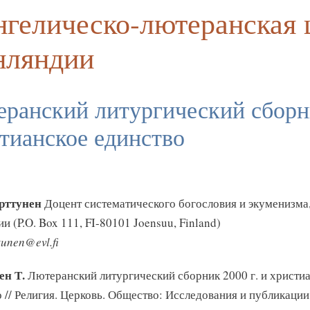
нгелическо-лютеранская 
ляндии
ранский литургический сборни
тианское единство
рттунен
Доцент систематического богословия и экуменизма
 (P.O. Box 111, FI-80101 Joensuu, Finland)
tunen@evl.fi
ен Т.
Лютеранский литургический сборник 2000 г. и христиа
 // Религия. Церковь. Общество: Исследования и публикации 