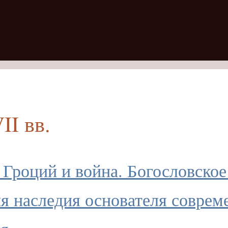
I вв.
го Гроций и война. Богословск
я наследия основателя соврем