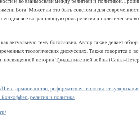
ости и во взаимосвязи между религией и политикой. Гроций
м имени Бога. Может ли это быть советом и для современно
сегодня все возрастающую роль религии в политических воп
 как актуальную тему богословия. Автор также делает обзор
овременных теологических дискуссиях. Также говорится о в
, посвященной истории Тридцатилетней войны (Санкт-Петер
I вв.
,
арминианство
,
реформатская теология
,
секуляризаци
 Бонхоффер
,
религия и политика
ru/