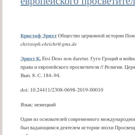
европейского просветите
Кристоф Эрихт
Общество церковной истории Помера
christoph.ehricht@gmx.de
Эрихт К.
Etsi Deus non daretur. Гуго Гроций и во
права и европейского просветителя // Религия. Цер
Вып. 8. С. 184–94.
doi: 10.24411/2308-0698-2019-00010
Язык: немецкий
Один из основателей современного международного
был вадающимся деятелем истории эпохи Просвещен