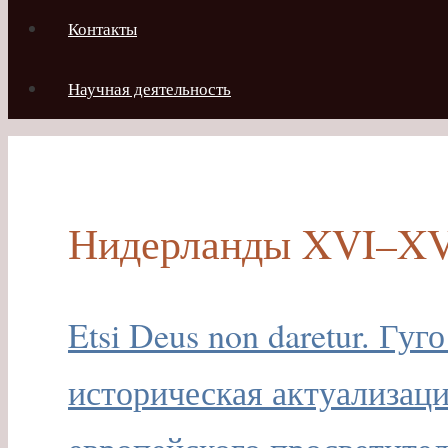
Контакты
Научная деятельность
Нидерланды XVI–XVI
Etsi Deus non daretur. Гу
историческая актуализаци