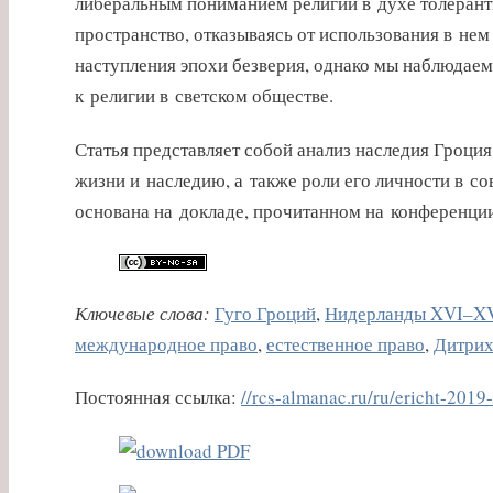
либеральным пониманием религии в духе толерантн
пространство, отказываясь от использования в не
наступления эпохи безверия, однако мы наблюдаем 
к религии в светском обществе.
Статья представляет собой анализ наследия Гроция
жизни и наследию, а также роли его личности в с
основана на докладе, прочитанном на конференции
Ключевые слова:
Гуго Гроций
,
Нидерланды XVI–XVI
международное право
,
естественное право
,
Дитрих
Постоянная ссылка:
//rcs-almanac.ru/ru/ericht-2019-