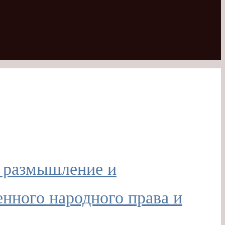
ое размышление и
енного народного права и