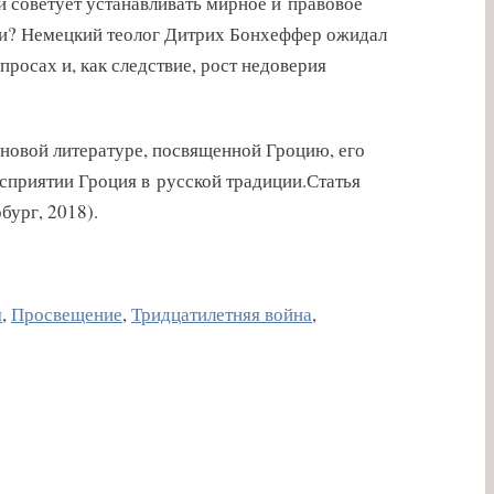
 советует устанавливать мирное и правовое
сти? Немецкий теолог Дитрих Бонхеффер ожидал
росах и, как следствие, рост недоверия
 новой литературе, посвященной Гроцию, его
осприятии Гроция в русской традиции.Статья
бург, 2018).
я
,
Просвещение
,
Тридцатилетняя война
,