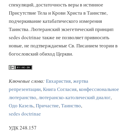
спекуляций, достаточность веры в истинное
Присутствие Тела и Крови Христа в Таинстве,
подчеркивание катабатического измерения
Таинства. Лютеранский экзегетический принцип
sedes doctrinae также не позволяет привносить
новые, не подтверждаемые Св. Писанием теории в
богословский обиход Церкви.
Ключевые слова:
Евхаристия
,
жертва
репрезентации
,
Книга Согласия
,
конфессиональное
лютеранство
,
лютеранско-католический диалог
,
Одо Казель
,
Причастие
,
Таинство
,
sedes doctrinae
УДК 248.157