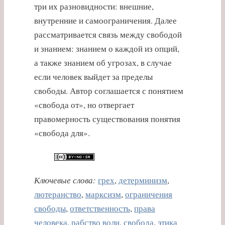
три их разновидности: внешние,
внутренние и самоограничения. Далее
рассматривается связь между свободой
и знанием: знанием о каждой из опций,
а также знанием об угрозах, в случае
если человек выйдет за пределы
свободы. Автор соглашается с понятием
«свобода от», но отвергает
правомерность существования понятия
«свобода для».
Ключевые слова:
грех
,
детерминизм
,
лютеранство
,
марксизм
,
ограничения
свободы
,
ответственность
,
права
человека
,
рабство воли
,
свобода
,
этика