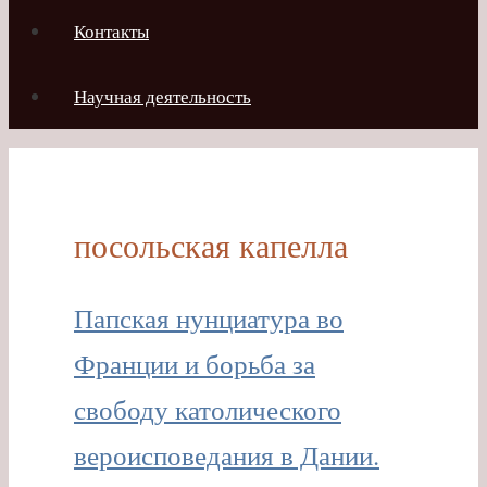
Контакты
Научная деятельность
посольская капелла
Папская нунциатура во
Франции и борьба за
свободу католического
вероисповедания в Дании.