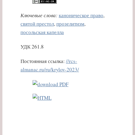
Ключевые слова:
каноническое право
,
святой престол
,
прозелитизм
,
посольская капелла
УДК 261.8
Постоянная ссылка:
//rcs-
almanac.ru/ru/krylov-2023/