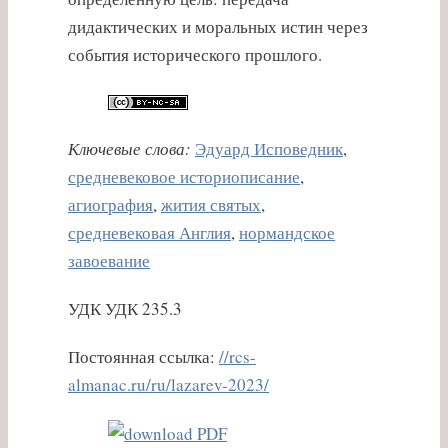
дидактических и моральных истин через
события исторического прошлого.
Ключевые слова:
Эдуард Исповедник
,
средневековое историописание
,
агиография
,
жития святых
,
средневековая Англия
,
нормандское
завоевание
УДК УДК 235.3
Постоянная ссылка:
//rcs-
almanac.ru/ru/lazarev-2023/