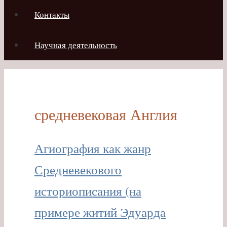
Контакты
Научная деятельность
средневековая Англия
Агиография как жанр
Средневекового
историописания (на
примере житий Эдуарда