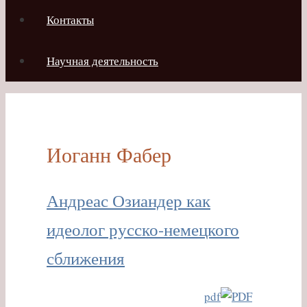
Контакты
Научная деятельность
Иоганн Фабер
Андреас Озиандер как
идеолог русско-немецкого
сближения
pdf