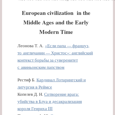
European civilization in the
Middle Ages and the Early
Modern Time
Леонова Т. А.
«Если папа — француз,
то англичанин — Христос»: английский
контекст борьбы за суверенитет
с авиньонским папством
Рестиф Б.
Кардинал Лотарингский и
литургия в Реймсе
Копелев Д. Н.
Сотворение врага:
убийства в Блуа и десакрализация
короля Генриха III