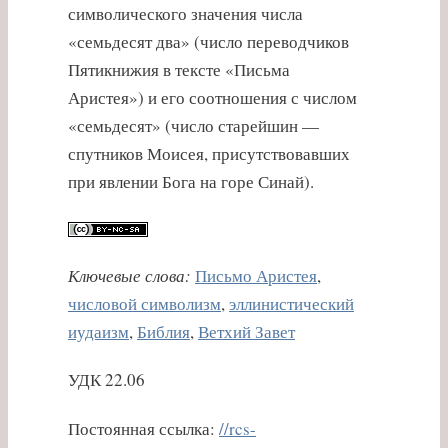
символического значения числа
«семьдесят два» (число переводчиков
Пятикнижия в тексте «Письма
Аристея») и его соотношения с числом
«семьдесят» (число старейшин —
спутников Моисея, присутствовавших
при явлении Бога на горе Синай).
Ключевые слова:
Письмо Аристея
,
числовой символизм
,
эллинистический
иудаизм
,
Библия
,
Ветхий Завет
УДК 22.06
Постоянная ссылка:
//rcs-