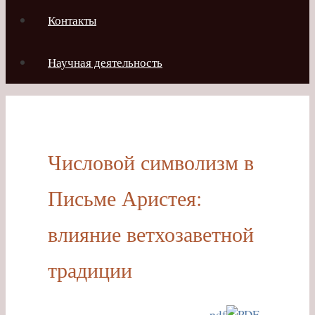
Контакты
Научная деятельность
Числовой символизм в
Письме Аристея:
влияние ветхозаветной
традиции
pdf