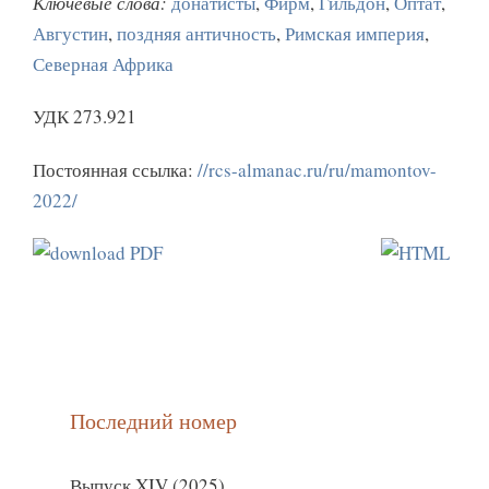
Ключевые слова:
донатисты
,
Фирм
,
Гильдон
,
Оптат
,
Августин
,
поздняя античность
,
Римская империя
,
Северная Африка
УДК 273.921
Постоянная ссылка:
//rcs-almanac.ru/ru/mamontov-
2022/
Последний номер
Выпуск XIV (2025)