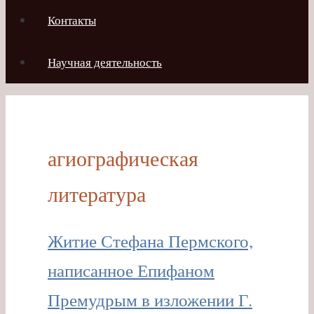
Контакты
Научная деятельность
агиографическая
литература
Житие Стефана Пермского,
написанное Епифаном
Премудрым в изложении Г.