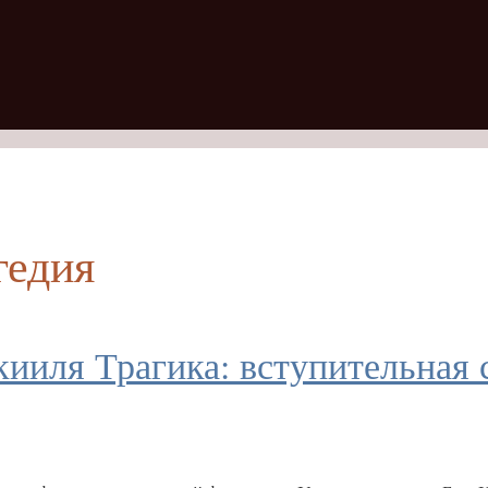
гедия
ииля Трагика: вступительная с