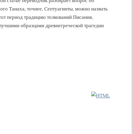
ой статье переводчик разбирает вопрос об
ого Танаха, точнее, Септуагинты, можно назвать
тот период традицию толкований Писания,
 лучшими образцами древнегреческой трагедии