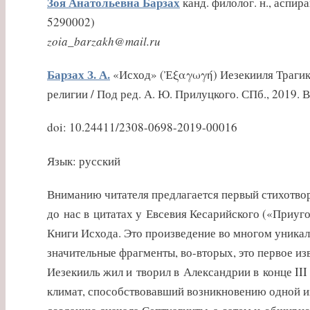
Зоя Анатольевна Барзах
канд. филолог. н., аспир
5290002)
zoia_barzakh@mail.ru
Барзах З. А.
«Исход» (Ἐξαγωγή) Иезекииля Трагика:
религии / Под ред. А. Ю. Прилуцкого. СПб., 2019. В
doi: 10.24411/2308-0698-2019-00016
Язык: русский
Вниманию читателя предлагается первый стихотво
до нас в цитатах у Евсевия Кесарийского («Приуг
Книги Исхода. Это произведение во многом уникаль
значительные фрагменты, во-вторых, это первое и
Иезекииль жил и творил в Александрии в конце II
климат, способствовавший возникновению одной и