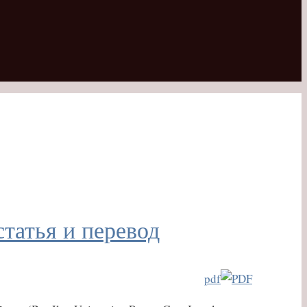
татья и перевод
pdf