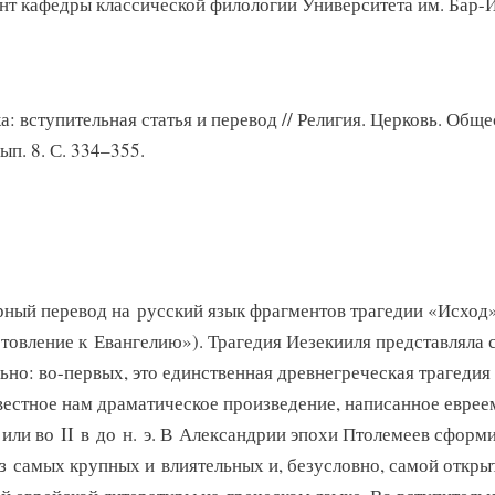
ант кафедры классической филологии Университета им. Бар-Илан
 вступительная статья и перевод // Религия. Церковь. Обще
ып. 8. С. 334–355.
рный перевод на русский язык фрагментов трагедии «Исхо
отовление к Евангелию»). Трагедия Иезекииля представляла
но: во-первых, это единственная древнегреческая трагедия 
звестное нам драматическое произведение, написанное евре
I или во II в до н. э. В Александрии эпохи Птолемеев сфор
з самых крупных и влиятельных и, безусловно, самой откр