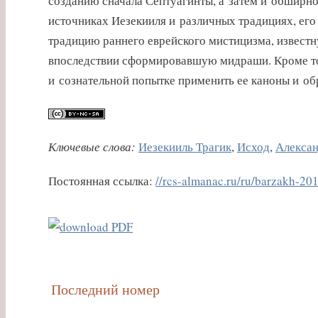
созданию сначала Септуагинты, а затем и обширно
источниках Иезекииля и различных традициях, его
традицию раннего еврейского мистицизма, известн
впоследствии сформировавшую мидраши. Кроме тог
и сознательной попытке применить ее каноны и об
Ключевые слова:
Иезекииль Трагик
,
Исход
,
Алекса
Постоянная ссылка:
//rcs-almanac.ru/ru/barzakh-201
Последний номер