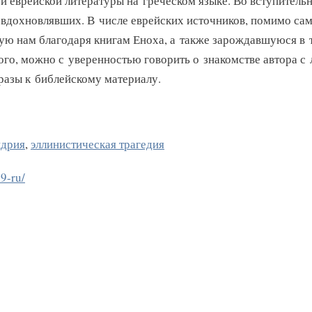
й еврейской литературы на греческом языке. Во вступительн
 вдохновлявших. В числе еврейских источников, помимо сам
ую нам благодаря книгам Еноха, а также зарождавшуюся в 
о, можно с уверенностью говорить о знакомстве автора с
разы к библейскому материалу.
ндрия
,
эллинистическая трагедия
9-ru/