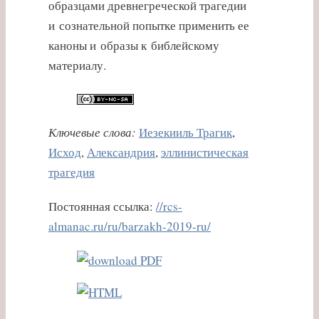
образцами древнегреческой трагедии
и сознательной попытке применить ее
каноны и образы к библейскому
материалу.
Ключевые слова:
Иезекииль Трагик
,
Исход
,
Александрия
,
эллинистическая
трагедия
Постоянная ссылка:
//rcs-
almanac.ru/ru/barzakh-2019-ru/