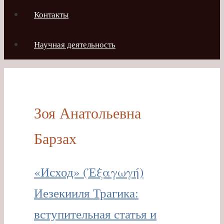
Контакты
Научная деятельность
Зоя Анатольевна
Барзах
«Исход» (Ἐξαγωγή)
Иезекииля Трагика:
вступительная статья и