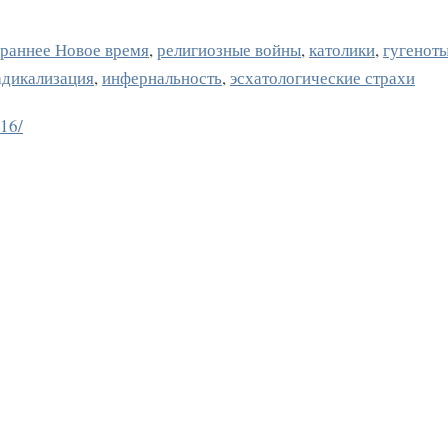
раннее Новое время
,
религиозные войны
,
католики
,
гугенот
адикализация
,
инфернальность
,
эсхатологические страхи
016/