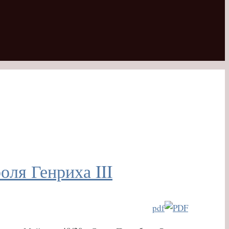
оля Генриха III
pdf