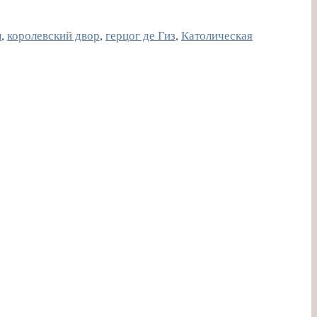
ы
,
королевский двор
,
герцог де Гиз
,
Католическая