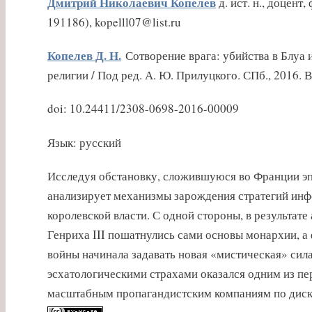
Дмитрий Николаевич Копелев
д. ист. н., доцент
191186), kopelll07@list.ru
Копелев Д. Н.
Сотворение врага: убийства в Блуа 
религии / Под ред. А. Ю. Прилуцкого. СПб., 2016. В
doi: 10.24411/2308-0698-2016-00009
Язык: русский
Исследуя обстановку, сложившуюся во Франции эпох
анализирует механизмы зарождения стратегий инф
королевской власти. С одной стороны, в результат
Генриха III пошатнулись сами основы монархии, а 
войны начинала задавать новая «мистическая» сил
эсхатологическими страхами оказался одним из пе
масштабным пропагандистским компаниям по диск