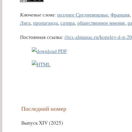
Ключевые слова
:
позднее Средневековье
,
Франция
,
Лига
,
пропаганда
,
сатира
,
общественное мнение
,
р
Постоянная ссылка:
//rcs-almanac.ru/kopelev-d-n-2
Последний номер
Выпуск XIV (2025)