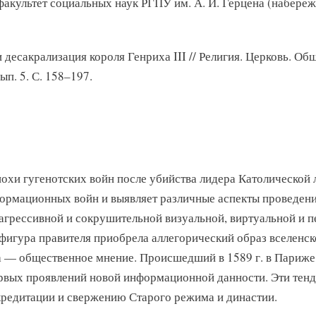
, факультет социальных наук РГПУ им. А. И. Герцена (набереж
и десакрализация короля Генриха III // Религия. Церковь. О
ып. 5. С. 158–197.
и гугенотских войн после убийства лидера Католической лиг
ормационных войн и выявляет различные аспекты проведен
е агрессивной и сокрушительной визуальной, виртуальной и 
фигура правителя приобрела аллегорический образ вселенск
а — общественное мнение. Происшедший в 1589 г. в Париже
рвых проявлений новой информационной данности. Эти тенде
редитации и свержению Старого режима и династии.