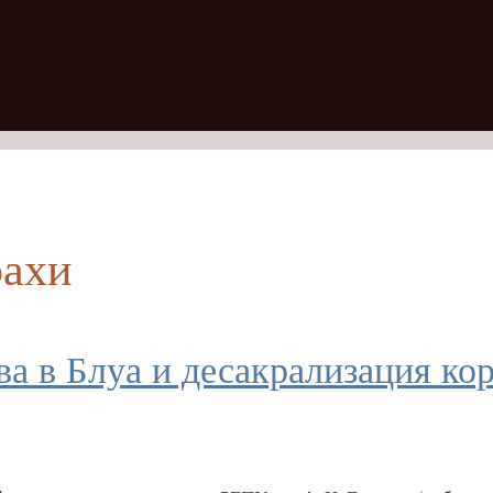
рахи
а в Блуа и десакрализация кор