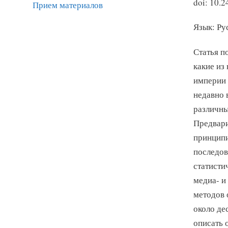
doi: 10.
Прием материалов
Язык: Ру
Статья п
какие из
империи 
недавно 
различны
Предвари
принципи
последов
статисти
медиа- и
методов 
около де
описать 