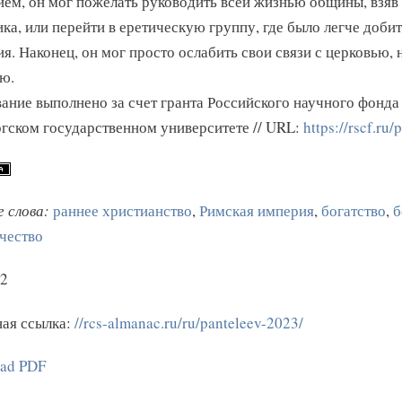
ем, он мог пожелать руководить всей жизнью общины, взяв 
ка, или перейти в еретическую группу, где было легче доби
я. Наконец, он мог просто ослабить свои связи с церковью, 
ю.
ание выполнено за счет гранта Российского научного фонда
гском государственном университете // URL:
https://rscf.ru
 слова:
раннее христианство
,
Римская империя
,
богатство
,
б
чество
2
ая ссылка:
//rcs-almanac.ru/ru/panteleev-2023/