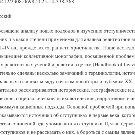
24412/2308-0698-2025-14-338-368
сский
освящена анализу новых подходов к изучению отступничеств
 них и в какой степени применимы для анализа религиозной 
I–IV вв., прежде всего, раннего христианства. Наше исслед
вышедшей коллективной монографии, посвященной проблем
х религиозных учений и религии в целом (Handbook of Leavin
тельно сделаны несколько замечаний о терминологии, источ
альных отличиях между началом новой эры и рубежом XX–X
ательно рассматриваются исторические, географические и 
ческие, социологические, психологические, нарративные и а
 коммуникационные подходы. Основной проблемой при попы
оказываются источники об отступниках в первые века, котор
сятка сочинений, где упоминаются отступники. Целью церко
отступников и не рассказать о них, а бороться с самим явлен