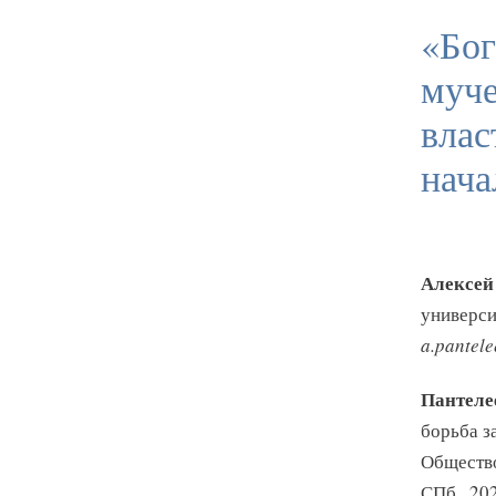
«Бог
муче
влас
нача
Алексей
универси
a.pantel
Пантелее
борьба за
Общество
СПб., 202