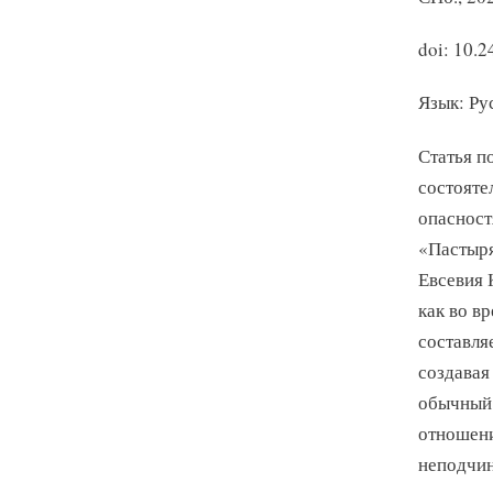
doi: 10.
Язык: Ру
Статья п
состояте
опасност
«Пастыря
Евсевия 
как во в
составля
создавая
обычный 
отношени
неподчин