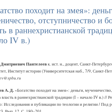
атство походит на змея»: деньг
ничество, отступничество и бо
ть в раннехристианской традиц
ло IV в.)
 Дмитриевич Пантелеев
к. ист. н., доцент, Санкт-Петербур
тет, Институт истории (Университетская наб., 7/9, Санкт-Пет
eev@spbu.ru
в А. Д.
«Богатство походит на змея»: деньги, мученичество,
 власть в раннехристианской традиции (I – начало IV в.) // Р
: Исследования и публикации по теологии и религии / Под р
3. Вып. 12. С. 180–201.