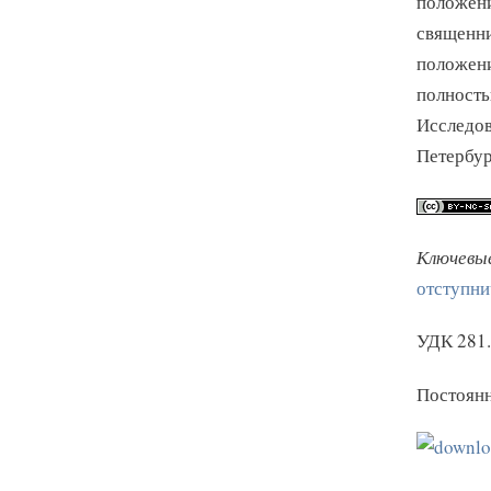
положени
священни
положени
полность
Исследов
Петербур
Ключевые
отступни
УДК 281.
Постоянн