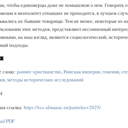
так, чтобы единоверцы даже не помышляли о нем. Говорить о
вении в менталитет отпавших не приходится, в лучшем случ
зывались их бывшие товарищи. Тем не менее, некоторые из 
льзовании этих методов, представляют несомненный интерес
ивными, на наш взгляд, являются социологический, историче
ный подходы.
 слова:
раннее христианство
,
Римская империя
,
гонения
,
от
ия
,
методы исторических исследований
4
ая ссылка:
https://rcs-almanac.ru/panteleev2025/