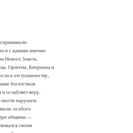
воспринимали
чи и с какими именно
а Нового Завета,
на, Оригена, Киприана и
сти к отступничеству,
дание богатством
 и ослабляет веру,
и могли нарушать
ивали, особого
нутри общины —
твовался своим