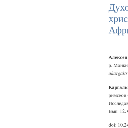
Духо
хрис
Афри
Алексей
р. Мойки,
akargalt
Каргальц
римской 
Исследов
Вып. 12. 
doi: 10.