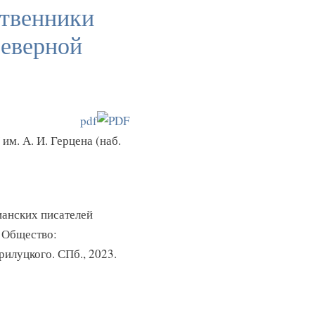
ственники
Северной
pdf
 им. А. И. Герцена (наб.
анских писателей
. Общество:
рилуцкого. СПб., 2023.