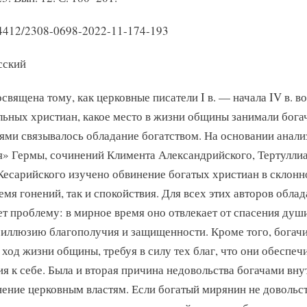
24412/2308-0698-2022-11-174-193
сский
освящена тому, как церковные писатели I в. — начала IV в. 
льных христиан, какое место в жизни общины занимали бога
ями связывалось обладание богатством. На основании анализ
» Гермы, сочинений Климента Александрийского, Тертуллиа
Кесарийского изучено обвинение богатых христиан в склонно
ремя гонений, так и спокойствия. Для всех этих авторов обла
ет проблему: в мирное время оно отвлекает от спасения души
 иллюзию благополучия и защищенности. Кроме того, богач
ход жизни общины, требуя в силу тех благ, что они обеспеч
я к себе. Была и вторая причина недовольства богачами в
ение церковным властям. Если богатый мирянин не довольс