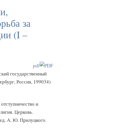
и,
рьба за
ии (I –
pdf
гский государственный
ербург, Россия, 199034)
 отступничество и
елигия. Церковь.
ед. А. Ю. Прилуцкого.