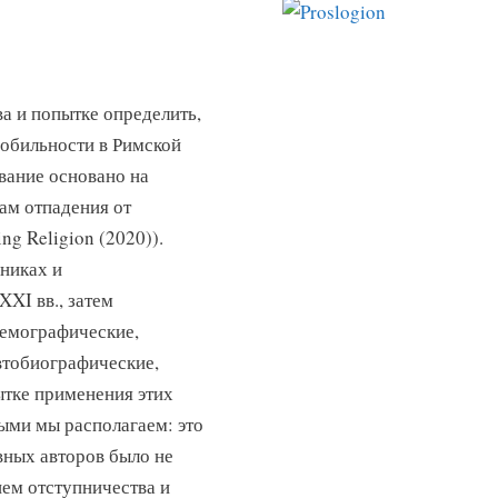
а и попытке определить,
мобильности в Римской
ование основано на
ам отпадения от
g Religion (2020)).
никах и
XI вв., затем
демографические,
втобиографические,
тке применения этих
ыми мы располагаем: это
вных авторов было не
ием отступничества и