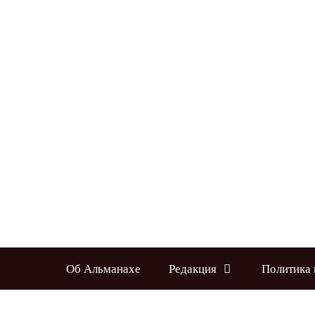
Перейти
к
содержимому
Об Альманахе
Редакция
Политика 