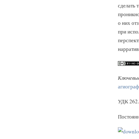
сделать 
проникно
о них от
при испо
перспект
нарратив
Ключевые
агиограф
УДК 262.
Постоянн