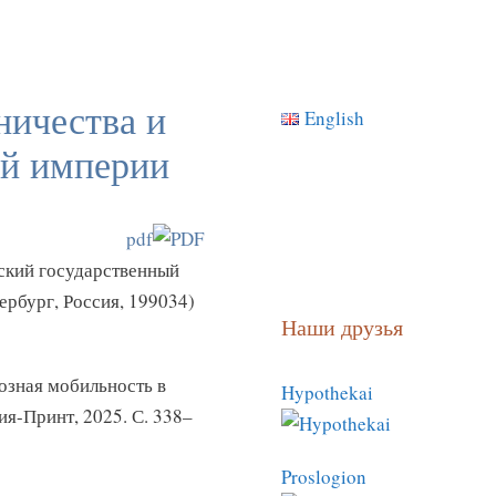
ничества и
English
ой империи
pdf
гский государственный
ербург, Россия, 199034)
Наши друзья
озная мобильность в
Hypothekai
ия-Принт, 2025. С. 338–
Proslogion